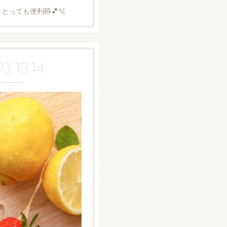
っても便利🧸💕🫧
03 13:14