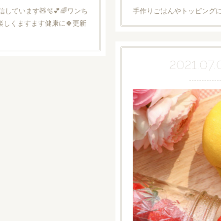
で配信しています🧸🫧💕🌈ワンち
手作りごはんやトッピングにと
楽しくますます健康に🍀更新
2021.07.