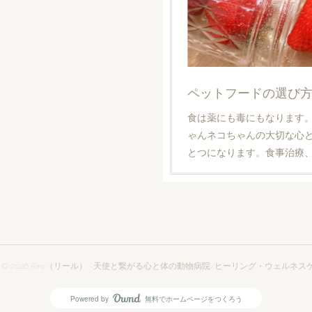
ペットフードの選び
食は薬にも毒にもなります
ゃんネコちゃんの大切な心
とつになります。食事治療
t ©
2026
Rire（リール） ~天使と繋がる心と体の動物病院/ヒーリング・ウェルネス
Powered by
無料でホームページをつくろう
AmebaOwnd