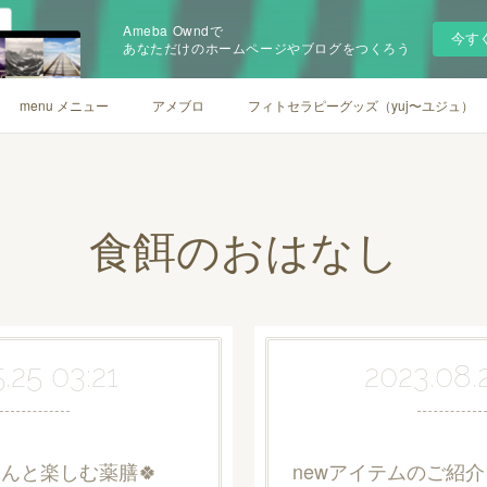
Ameba Owndで
今す
あなただけのホームページやブログをつくろう
menu メニュー
アメブロ
フィトセラピーグッズ（yuj〜ユジュ）
食餌のおはなし
.25 03:21
2023.08.
んと楽しむ薬膳🍀
newアイテムのご紹介