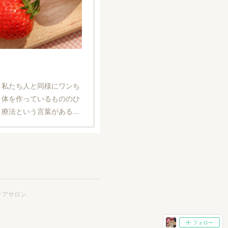
方
。私たち人と同様にワンち
と体を作っているもののひ
、療法という言葉がある…
ケアサロン
.
フォロー