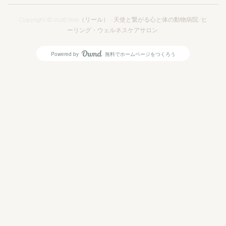
Copyright ©
2026
Rire（リール） ~天使と繋がる心と体の動物病院/ヒ
ーリング・ウェルネスケアサロン
.
Powered by
無料でホームページをつくろう
AmebaOwnd
フォロー