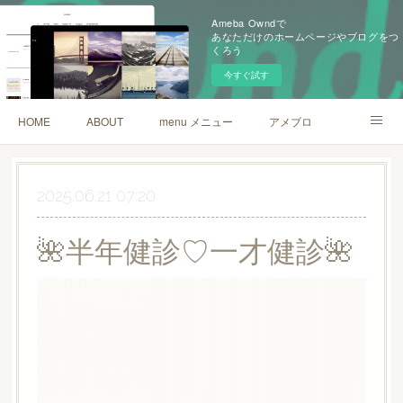
Ameba Owndで
あなただけのホームページやブログをつ
くろう
今すぐ試す
HOME
ABOUT
menu メニュー
アメブロ
フィトセラピーグッズ（yuj〜ユジュ）
youtube
LINE
2025.06.21 07:20
🌺半年健診♡一才健診🌺