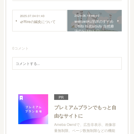
2025.06.14 06:19
2025.07.04 01:43
wakuwaku地球のすすめ
🌿Rireの鍼灸について
♡hito to doubutu 自然療
法のおはなし♡
0
コメント
PR
プレミアムプランでもっと自
由なサイトに
Ameba Owndで、広告非表示、画像容
量無制限、ページ数無制限などの機能